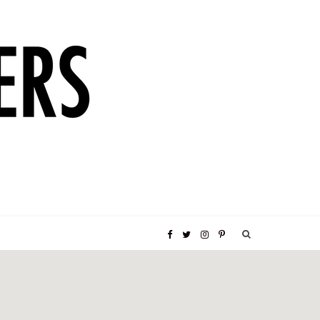
F
T
I
P
a
w
n
i
c
i
s
n