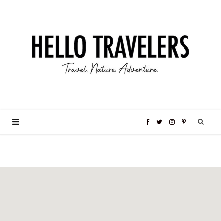
F
T
I
P
a
w
n
i
c
i
s
n
e
t
t
t