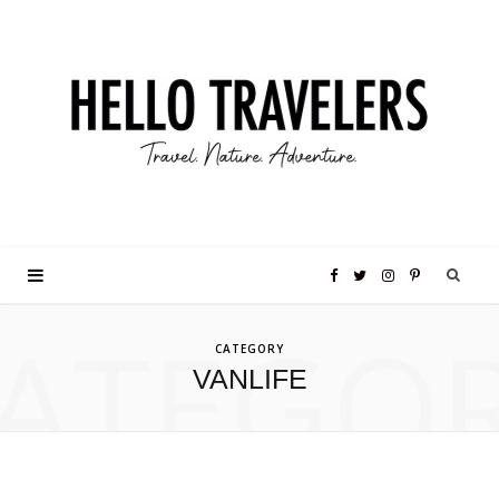
F
T
I
P
ATEGO
a
w
n
i
CATEGORY
VANLIFE
c
i
s
n
e
t
t
t