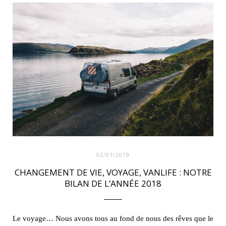
b
t
a
e
o
e
g
r
o
r
r
e
k
a
s
m
t
02/01/2019
CHANGEMENT DE VIE, VOYAGE, VANLIFE : NOTRE
BILAN DE L’ANNÉE 2018
Le voyage… Nous avons tous au fond de nous des rêves que le