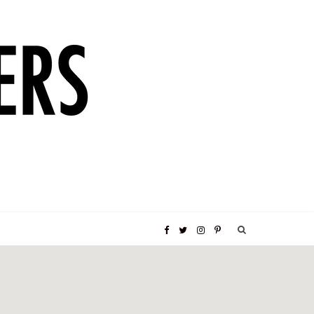
F
T
I
P
a
w
n
i
c
i
s
n